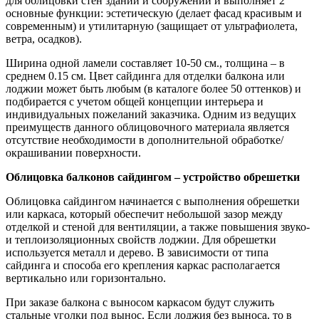
для облицовки стен зданий и сооружений и выполняет 2
основные функции: эстетическую (делает фасад красивым и
современным) и утилитарную (защищает от ультрафиолета,
ветра, осадков).
Ширина одной ламели составляет 10-50 см., толщина – в
среднем 0.15 см. Цвет сайдинга для отделки балкона или
лоджии может быть любым (в каталоге более 50 оттенков) и
подбирается с учетом общей концепции интерьера и
индивидуальных пожеланий заказчика. Одним из ведущих
преимуществ данного облицовочного материала является
отсутствие необходимости в дополнительной обработке/
окрашивании поверхности.
Облицовка балконов сайдингом – устройство обрешетки
Облицовка сайдингом начинается с выполнения обрешетки
или каркаса, который обеспечит небольшой зазор между
отделкой и стеной для вентиляции, а также повышения звуко-
и теплоизоляционных свойств лоджии. Для обрешетки
используется металл и дерево. В зависимости от типа
сайдинга и способа его крепления каркас располагается
вертикально или горизонтально.
При заказе балкона с выносом каркасом будут служить
стальные уголки под вынос. Если лоджия без выноса, то в